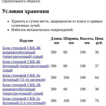
строительного объекта!
Условия хранения
Хранить в сухом месте, защищенном от влаги и прямых
солнечных лучей.
Избегать механических повреждений.
Длина,
Ширина,
Высота,
Цена
Изделие
мм
мм
мм
руб.
Блок стеновой СКК-4К
керамзитобетонный
390
80
190
36
(перегородочный) серый
Блок стеновой СКК-4Б
бетонный (перегородочный)
390
80
190
37
серый
Блок стеновой СКК-3п
390
190
190
64
бетонный (11-ти щелевой)
Блок стеновой СКК-2К
керамзитобетонный
390
90
190
38
(перегородочный) серый
Блок стеновой СКК-1п
390
190
190
70
бетонный (2-х пустотный)