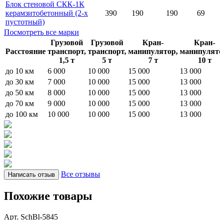
Блок стеновой СКК-1К
керамзитобетонный (2-х
390
190
190
69
пустотный)
Посмотреть все марки
Грузовой
Грузовой
Кран-
Кран-
Расстояние
транспорт,
транспорт,
манипулятор,
манипулят
1,5 т
5 т
7 т
10 т
до 10 км
6 000
10 000
15 000
13 000
до 30 км
7 000
10 000
15 000
13 000
до 50 км
8 000
10 000
15 000
13 000
до 70 км
9 000
10 000
15 000
13 000
до 100 км
10 000
10 000
15 000
13 000
Все отзывы
Написать отзыв
Похожие товары
Арт. SchBl-5845