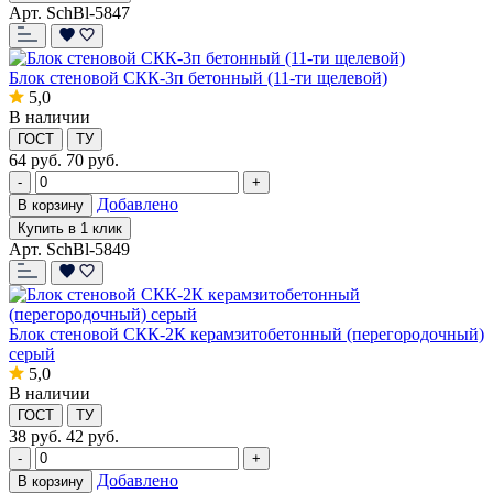
Арт. SchBl-5847
Блок стеновой СКК-3п бетонный (11-ти щелевой)
5,0
В наличии
ГОСТ
ТУ
64
руб.
70 руб.
-
+
Добавлено
В корзину
Купить в 1 клик
Арт. SchBl-5849
Блок стеновой СКК-2К керамзитобетонный (перегородочный)
серый
5,0
В наличии
ГОСТ
ТУ
38
руб.
42 руб.
-
+
Добавлено
В корзину