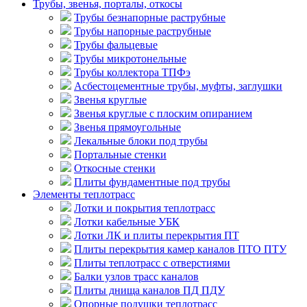
Трубы, звенья, порталы, откосы
Трубы безнапорные раструбные
Трубы напорные раструбные
Трубы фальцевые
Трубы микротонельные
Трубы коллектора ТПФэ
Асбестоцементные трубы, муфты, заглушки
Звенья круглые
Звенья круглые с плоским опиранием
Звенья прямоугольные
Лекальные блоки под трубы
Портальные стенки
Откосные стенки
Плиты фундаментные под трубы
Элементы теплотрасс
Лотки и покрытия теплотрасс
Лотки кабельные УБК
Лотки ЛК и плиты перекрытия ПТ
Плиты перекрытия камер каналов ПТО ПТУ
Плиты теплотрасс с отверстиями
Балки узлов трасс каналов
Плиты днища каналов ПД ПДУ
Опорные подушки теплотрасс