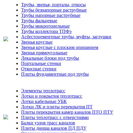
Трубы, звенья, порталы, откосы
Трубы безнапорные раструбные
Трубы напорные раструбные
Трубы фальцевые
Трубы микротонельные
Трубы коллектора ТПФэ
Асбестоцементные трубы, муфты, заглушки
Звенья круглые
Звенья круглые с плоским опиранием
Звенья прямоугольные
Лекальные блоки под трубы
Портальные стенки
Откосные стенки
Плиты фундаментные под трубы
Элементы теплотрасс
Лотки и покрытия теплотрасс
Лотки кабельные УБК
Лотки ЛК и плиты перекрытия ПТ
Плиты перекрытия камер каналов ПТО ПТУ
Плиты теплотрасс с отверстиями
Балки узлов трасс каналов
Плиты днища каналов ПД ПДУ