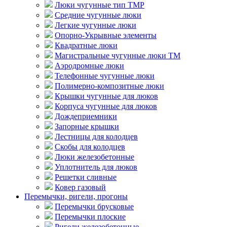
Люки чугунные тип ТМР
Средние чугунные люки
Легкие чугунные люки
Опорно-Укрывные элементы
Квадратные люки
Магистральные чугунные люки ТМ
Аэродромные люки
Телефонные чугунные люки
Полимерно-композитные люки
Крышки чугунные для люков
Корпуса чугунные для люков
Дождеприемники
Запорные крышки
Лестницы для колодцев
Скобы для колодцев
Люки железобетонные
Уплотнитель для люков
Решетки сливные
Ковер газовый
Перемычки, ригели, прогоны
Перемычки брусковые
Перемычки плоские
Ригели железобетонные