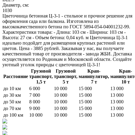
Диаметр, см:
1030
Цветочница бетонная Ц-3-1 - стильное и прочное решение для
оформления сада или балкона. Изготовлена из
высококачественного бетона по ГОСТ 5894-054-04001232-99.
Характеристики товара: - Длина: 103 см - Ширина: 103 см -
Высота: 27 см - Объем бетона: 0,04 куб. м Цветочница Ц-3-1
идеально подойдет для размещения крупных растений или
цветов. Цена - 3885 рублей. Заказывая у нас, вы получаете
качественный товар от производителя - завода ЖБИ. Доставка
осуществляется по Родникам и Московской области. Создайте
уютный уголок природы с цветочницей Ц-3-1!
Грузовой
Грузовой
Кран-
Кран-
Расстояние
транспорт,
транспорт,
манипулятор,
манипулят
1,5 т
5 т
7 т
10 т
до 10 км
6 000
10 000
15 000
13 000
до 30 км
7 000
10 000
15 000
13 000
до 50 км
8 000
10 000
15 000
13 000
до 70 км
9 000
10 000
15 000
13 000
до 100 км
10 000
10 000
15 000
13 000