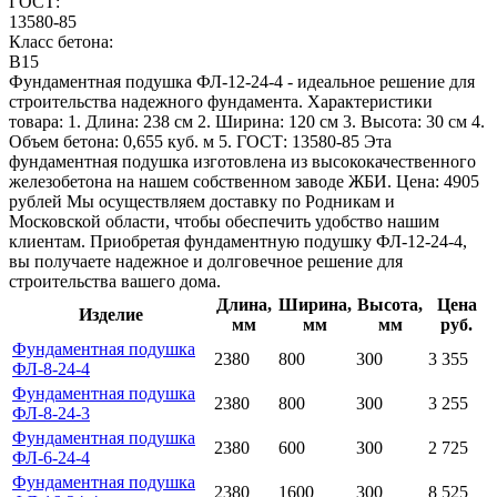
ГОСТ:
13580-85
Класс бетона:
В15
Фундаментная подушка ФЛ-12-24-4 - идеальное решение для
строительства надежного фундамента. Характеристики
товара: 1. Длина: 238 см 2. Ширина: 120 см 3. Высота: 30 см 4.
Объем бетона: 0,655 куб. м 5. ГОСТ: 13580-85 Эта
фундаментная подушка изготовлена из высококачественного
железобетона на нашем собственном заводе ЖБИ. Цена: 4905
рублей Мы осуществляем доставку по Родникам и
Московской области, чтобы обеспечить удобство нашим
клиентам. Приобретая фундаментную подушку ФЛ-12-24-4,
вы получаете надежное и долговечное решение для
строительства вашего дома.
Длина,
Ширина,
Высота,
Цена
Изделие
мм
мм
мм
руб.
Фундаментная подушка
2380
800
300
3 355
ФЛ-8-24-4
Фундаментная подушка
2380
800
300
3 255
ФЛ-8-24-3
Фундаментная подушка
2380
600
300
2 725
ФЛ-6-24-4
Фундаментная подушка
2380
1600
300
8 525