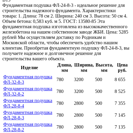
Фундаментная подушка ФЛ-24-8-3 - идеальное решение для
строительства надежного фундамента. Характеристики
товара: 1. Длина: 78 см 2. Ширина: 240 см 3. Высота: 50 см 4.
Объем бетона: 0,583 куб. м 5. ГОСТ: 13580-85 Эта
фундаментная подушка изготовлена из высококачественного
железобетона на нашем собственном заводе ЖБИ. Цена: 5285
рублей Мы осуществляем доставку по Родникам и
Московской области, чтобы обеспечить удобство нашим
клиентам. Приобретая фундаментную подушку ФЛ-24-8-3, вы
получаете надежное и долговечное решение для
строительства вашего объекта.
Длина,
Ширина,
Высота,
Цена
Изделие
мм
мм
мм
руб.
Фундаментная подушка
780
3200
500
8 655
ФЛ-32-8-3
Фундаментная подушка
780
3200
500
8 525
ФЛ-32-8-2
Фундаментная подушка
780
2800
500
7 355
ФЛ-28-8-4
Фундаментная подушка
780
2800
500
7 145
ФЛ-28-8-3
Фундаментная подушка
780
2800
500
7 135
ФЛ-28-8-2