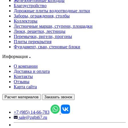
Железобетонные колодцы
Благоустройство
Дорожные плиты водоотводные лотки
Заборы, ограждения, столбы
Коллекторы
Лестничные марши, ступени, площадки
Люки, решетки, лестницы
Перемычки, ригели, прогоны
Плиты перекрытия
Фундамент, сваи, стеновые блоки
Информация
О компании
Доставка и оплата
Контакты
Отзывы
Карта сайта
Расчет материалов
Заказать звонок
+7 (985) 14-66-783
sale@zgbi67.ru