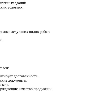
ышленных зданий.
ских условиях.
т для следующих видов работ:
е.
елей:
нтирует долговечность.
еские документы.
ъекты.
верждающие качество продукции.