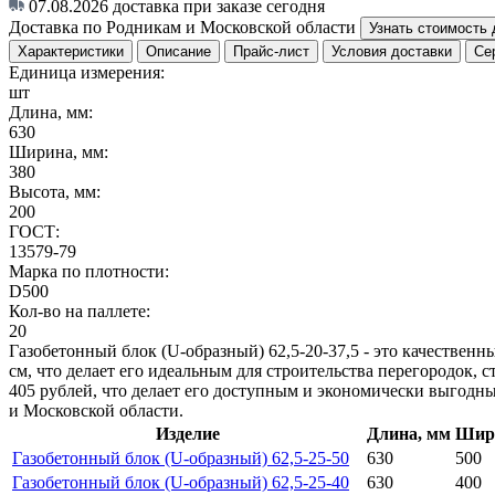
07.08.2026
доставка при заказе сегодня
Доставка по Родникам и Московской области
Узнать стоимость 
Характеристики
Описание
Прайс-лист
Условия доставки
Се
Единица измерения:
шт
Длина, мм:
630
Ширина, мм:
380
Высота, мм:
200
ГОСТ:
13579-79
Марка по плотности:
D500
Кол-во на паллете:
20
Газобетонный блок (U-образный) 62,5-20-37,5 - это качествен
см, что делает его идеальным для строительства перегородок, 
405 рублей, что делает его доступным и экономически выгодны
и Московской области.
Изделие
Длина, мм
Шир
Газобетонный блок (U-образный) 62,5-25-50
630
500
Газобетонный блок (U-образный) 62,5-25-40
630
400