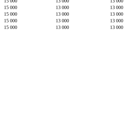
15 000
13 000
13 000
15 000
13 000
13 000
15 000
13 000
13 000
15 000
13 000
13 000
15 000
13 000
13 000