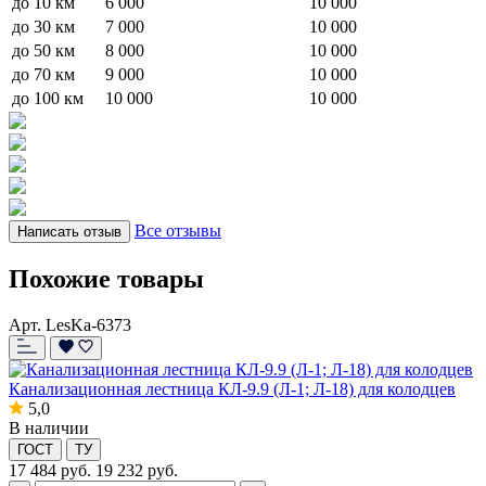
до 10 км
6 000
10 000
до 30 км
7 000
10 000
до 50 км
8 000
10 000
до 70 км
9 000
10 000
до 100 км
10 000
10 000
Все отзывы
Написать отзыв
Похожие товары
Арт. LesKa-6373
Канализационная лестница КЛ-9.9 (Л-1; Л-18) для колодцев
5,0
В наличии
ГОСТ
ТУ
17 484
руб.
19 232 руб.