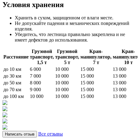
Условия хранения
Хранить в сухом, защищенном от влаги месте.
Не допускайте падения и механических повреждений
изделия.
Убедитесь, что лестница правильно закреплена и не
имеет дефектов до использования.
Грузовой
Грузовой
Кран-
Кран-
Расстояние
транспорт,
транспорт,
манипулятор,
манипулят
1,5 т
5 т
7 т
10 т
до 10 км
6 000
10 000
15 000
13 000
до 30 км
7 000
10 000
15 000
13 000
до 50 км
8 000
10 000
15 000
13 000
до 70 км
9 000
10 000
15 000
13 000
до 100 км
10 000
10 000
15 000
13 000
Все отзывы
Написать отзыв