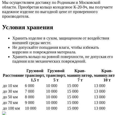
Мы осуществляем доставку по Родникам и Московской
области. Приобретая кольцо колодезное К-20-9ч, вы получаете
надежное изделие по выгодной цене от проверенного
производителя.
Условия хранения
Хранить изделие в сухом, защищенном от воздействия
внешней среды месте.
Не допускайте попадания влаги, чтобы избежать
коррозии и повреждения материала.
Хранить кольцо на ровной поверхности, не допуская его
падения или механических повреждений.
Грузовой
Грузовой
Кран-
Кран-
Расстояние
транспорт,
транспорт,
манипулятор,
манипулят
1,5 т
5 т
7 т
10 т
до 10 км
6 000
10 000
15 000
13 000
до 30 км
7 000
10 000
15 000
13 000
до 50 км
8 000
10 000
15 000
13 000
до 70 км
9 000
10 000
15 000
13 000
до 100 км
10 000
10 000
15 000
13 000