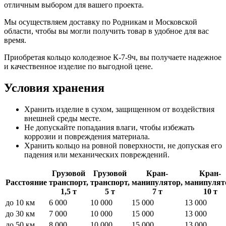
отличным выбором для вашего проекта.
Мы осуществляем доставку по Родникам и Московской
области, чтобы вы могли получить товар в удобное для вас
время.
Приобретая кольцо колодезное К-7-9ч, вы получаете надежное
и качественное изделие по выгодной цене.
Условия хранения
Хранить изделие в сухом, защищенном от воздействия
внешней среды месте.
Не допускайте попадания влаги, чтобы избежать
коррозии и повреждения материала.
Хранить кольцо на ровной поверхности, не допуская его
падения или механических повреждений.
Грузовой
Грузовой
Кран-
Кран-
Расстояние
транспорт,
транспорт,
манипулятор,
манипулят
1,5 т
5 т
7 т
10 т
до 10 км
6 000
10 000
15 000
13 000
до 30 км
7 000
10 000
15 000
13 000
до 50 км
8 000
10 000
15 000
13 000