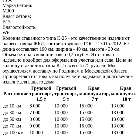
Марка бетона:
М300
Класс бетона:
B15
Влагостойкость:
W6
Колонна стаканного типа К-25 - это качественное изделие от
нашего завода ЖБИ, соответствующее ГОСТ 13015-2012. Ее
длина составляет 190 см, ширина - 40 см, высота - 30 см.
Объем бетона в колонне равен 0,25 куб.м. Этот товар
идеально подойдет для оформления участка или сада. Цена на
колонну стаканного типа К-25 всего 5775 рублей. Мы
осуществляем доставку по Родникам и Московской области.
Приобретая этот товар, вы получаете надежное и долговечное
изделие для вашего дома.
Грузовой
Грузовой
Кран-
Кран-
Расстояние
транспорт,
транспорт,
манипулятор,
манипулят
1,5 т
5 т
7 т
10 т
до 10 км
6 000
10 000
15 000
13 000
до 30 км
7 000
10 000
15 000
13 000
до 50 км
8 000
10 000
15 000
13 000
до 70 км
9 000
10 000
15 000
13 000
до 100 км
10 000
10 000
15 000
13 000