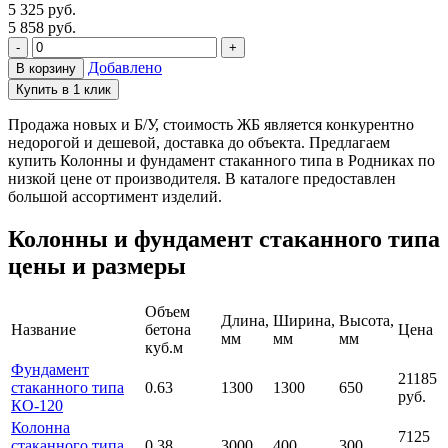
5 325
руб.
5 858 руб.
-
+
Добавлено
В корзину
Купить в 1 клик
Продажа новых и Б/У, стоимость ЖБ является конкурентно
недорогой и дешевой, доставка до объекта. Предлагаем
купить Колонны и фундамент стаканного типа в Родниках по
низкой цене от производителя. В каталоге предоставлен
большой ассортимент изделий.
Колонны и фундамент стаканного типа
цены и размеры
Объем
Длина,
Ширина,
Высота,
Название
бетона
Цена
мм
мм
мм
куб.м
Фундамент
21185
стаканного типа
0.63
1300
1300
650
руб.
КО-120
Колонна
7125
стаканного типа
0.38
3000
400
300