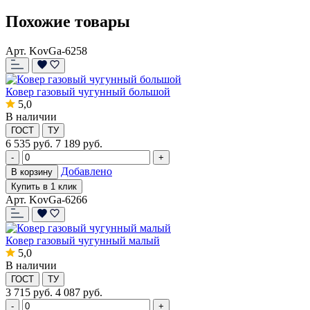
Похожие товары
Арт. KovGa-6258
Ковер газовый чугунный большой
5,0
В наличии
ГОСТ
ТУ
6 535
руб.
7 189 руб.
-
+
Добавлено
В корзину
Купить в 1 клик
Арт. KovGa-6266
Ковер газовый чугунный малый
5,0
В наличии
ГОСТ
ТУ
3 715
руб.
4 087 руб.
-
+