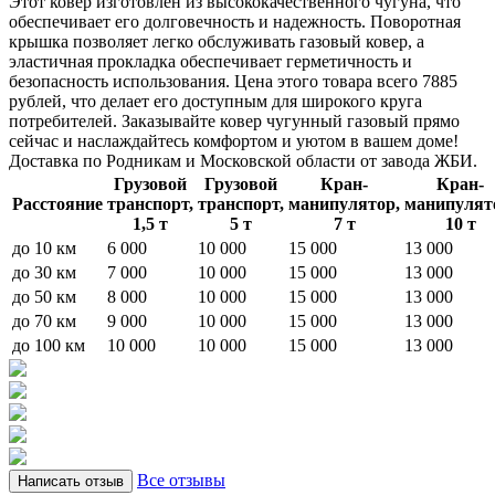
Этот ковер изготовлен из высококачественного чугуна, что
обеспечивает его долговечность и надежность. Поворотная
крышка позволяет легко обслуживать газовый ковер, а
эластичная прокладка обеспечивает герметичность и
безопасность использования. Цена этого товара всего 7885
рублей, что делает его доступным для широкого круга
потребителей. Заказывайте ковер чугунный газовый прямо
сейчас и наслаждайтесь комфортом и уютом в вашем доме!
Доставка по Родникам и Московской области от завода ЖБИ.
Грузовой
Грузовой
Кран-
Кран-
Расстояние
транспорт,
транспорт,
манипулятор,
манипулят
1,5 т
5 т
7 т
10 т
до 10 км
6 000
10 000
15 000
13 000
до 30 км
7 000
10 000
15 000
13 000
до 50 км
8 000
10 000
15 000
13 000
до 70 км
9 000
10 000
15 000
13 000
до 100 км
10 000
10 000
15 000
13 000
Все отзывы
Написать отзыв