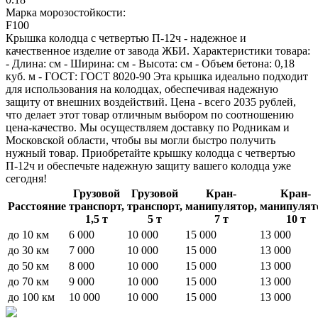
Марка морозостойкости:
F100
Крышка колодца с четвертью П-12ч - надежное и
качественное изделие от завода ЖБИ. Характеристики товара:
- Длина: см - Ширина: см - Высота: см - Объем бетона: 0,18
куб. м - ГОСТ: ГОСТ 8020-90 Эта крышка идеально подходит
для использования на колодцах, обеспечивая надежную
защиту от внешних воздействий. Цена - всего 2035 рублей,
что делает этот товар отличным выбором по соотношению
цена-качество. Мы осуществляем доставку по Родникам и
Московской области, чтобы вы могли быстро получить
нужный товар. Приобретайте крышку колодца с четвертью
П-12ч и обеспечьте надежную защиту вашего колодца уже
сегодня!
Грузовой
Грузовой
Кран-
Кран-
Расстояние
транспорт,
транспорт,
манипулятор,
манипулят
1,5 т
5 т
7 т
10 т
до 10 км
6 000
10 000
15 000
13 000
до 30 км
7 000
10 000
15 000
13 000
до 50 км
8 000
10 000
15 000
13 000
до 70 км
9 000
10 000
15 000
13 000
до 100 км
10 000
10 000
15 000
13 000