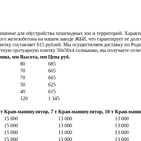
шение для обустройства пешеходных зон и территорий. Характери
ного железобетона на нашем заводе ЖБИ, что гарантирует ее до
литку составляет 615 рублей. Мы осуществляем доставку по Род
атную тротуарную плитку 50x50x4 солнышко, вы получаете отлич
ина, мм
Высота, мм
Цена руб.
80
685
70
665
70
665
50
625
40
615
120
1 345
 т
Кран-манипулятор, 7 т
Кран-манипулятор, 10 т
Кран-манип
15 000
13 000
13 000
15 000
13 000
13 000
15 000
13 000
13 000
15 000
13 000
13 000