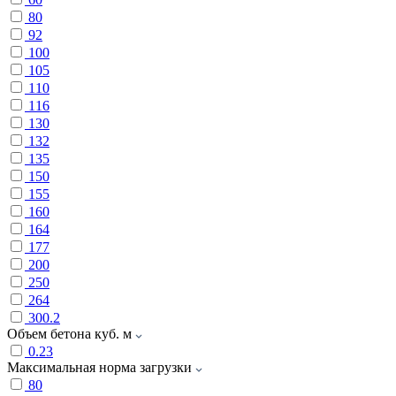
80
92
100
105
110
116
130
132
135
150
155
160
164
177
200
250
264
300.2
Объем бетона куб. м
0.23
Максимальная норма загрузки
80