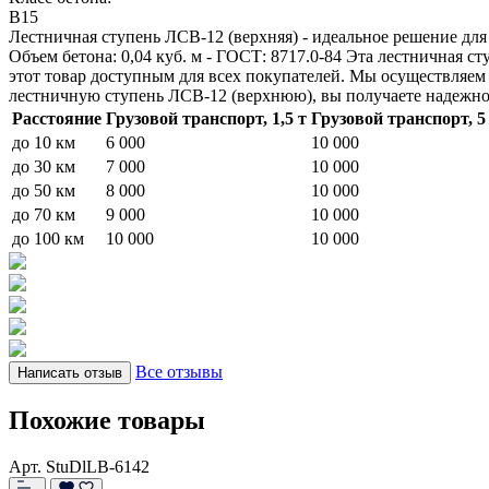
B15
Лестничная ступень ЛСВ-12 (верхняя) - идеальное решение для 
Объем бетона: 0,04 куб. м - ГОСТ: 8717.0-84 Эта лестничная с
этот товар доступным для всех покупателей. Мы осуществляем
лестничную ступень ЛСВ-12 (верхнюю), вы получаете надежное
Расстояние
Грузовой транспорт, 1,5 т
Грузовой транспорт, 5
до 10 км
6 000
10 000
до 30 км
7 000
10 000
до 50 км
8 000
10 000
до 70 км
9 000
10 000
до 100 км
10 000
10 000
Все отзывы
Написать отзыв
Похожие товары
Арт. StuDlLB-6142