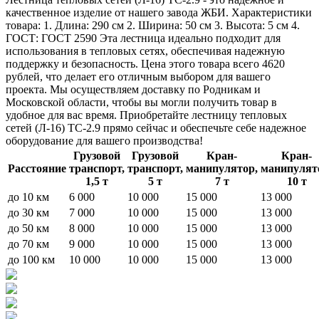
качественное изделие от нашего завода ЖБИ. Характеристики
товара: 1. Длина: 290 см 2. Ширина: 50 см 3. Высота: 5 см 4.
ГОСТ: ГОСТ 2590 Эта лестница идеально подходит для
использования в тепловых сетях, обеспечивая надежную
поддержку и безопасность. Цена этого товара всего 4620
рублей, что делает его отличным выбором для вашего
проекта. Мы осуществляем доставку по Родникам и
Московской области, чтобы вы могли получить товар в
удобное для вас время. Приобретайте лестницу тепловых
сетей (Л-16) ТС-2.9 прямо сейчас и обеспечьте себе надежное
оборудование для вашего производства!
Грузовой
Грузовой
Кран-
Кран-
Расстояние
транспорт,
транспорт,
манипулятор,
манипулят
1,5 т
5 т
7 т
10 т
до 10 км
6 000
10 000
15 000
13 000
до 30 км
7 000
10 000
15 000
13 000
до 50 км
8 000
10 000
15 000
13 000
до 70 км
9 000
10 000
15 000
13 000
до 100 км
10 000
10 000
15 000
13 000