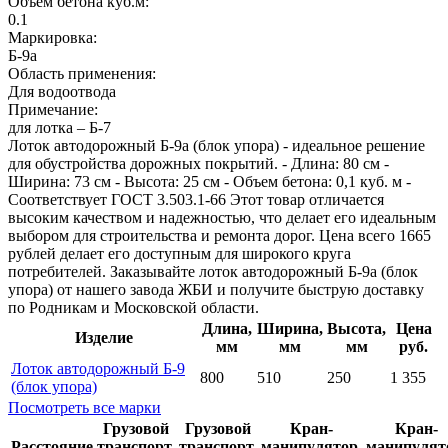
Объем бетона куб.м:
0.1
Маркировка:
Б-9а
Область применения:
Для водоотвода
Примечание:
для лотка – Б-7
Лоток автодорожный Б-9а (блок упора) - идеальное решение
для обустройства дорожных покрытий. - Длина: 80 см -
Ширина: 73 см - Высота: 25 см - Объем бетона: 0,1 куб. м -
Соответствует ГОСТ 3.503.1-66 Этот товар отличается
высоким качеством и надежностью, что делает его идеальным
выбором для строительства и ремонта дорог. Цена всего 1665
рублей делает его доступным для широкого круга
потребителей. Заказывайте лоток автодорожный Б-9а (блок
упора) от нашего завода ЖБИ и получите быструю доставку
по Родникам и Московской области.
Длина,
Ширина,
Высота,
Цена
Изделие
мм
мм
мм
руб.
Лоток автодорожный Б-9
800
510
250
1 355
(блок упора)
Посмотреть все марки
Грузовой
Грузовой
Кран-
Кран-
Расстояние
транспорт,
транспорт,
манипулятор,
манипулят