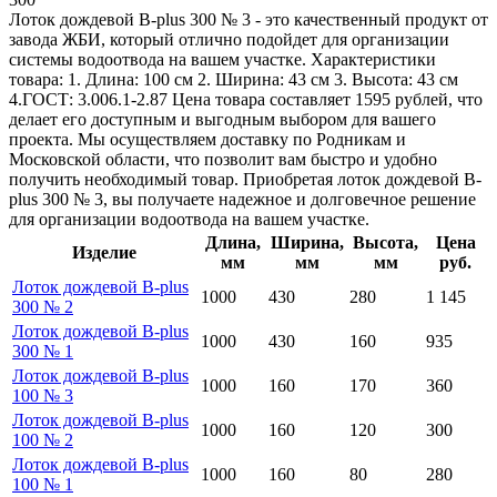
Лоток дождевой B-plus 300 № 3 - это качественный продукт от
завода ЖБИ, который отлично подойдет для организации
системы водоотвода на вашем участке. Характеристики
товара: 1. Длина: 100 см 2. Ширина: 43 см 3. Высота: 43 см
4.ГОСТ: 3.006.1-2.87 Цена товара составляет 1595 рублей, что
делает его доступным и выгодным выбором для вашего
проекта. Мы осуществляем доставку по Родникам и
Московской области, что позволит вам быстро и удобно
получить необходимый товар. Приобретая лоток дождевой B-
plus 300 № 3, вы получаете надежное и долговечное решение
для организации водоотвода на вашем участке.
Длина,
Ширина,
Высота,
Цена
Изделие
мм
мм
мм
руб.
Лоток дождевой B-plus
1000
430
280
1 145
300 № 2
Лоток дождевой B-plus
1000
430
160
935
300 № 1
Лоток дождевой B-plus
1000
160
170
360
100 № 3
Лоток дождевой B-plus
1000
160
120
300
100 № 2
Лоток дождевой B-plus
1000
160
80
280
100 № 1