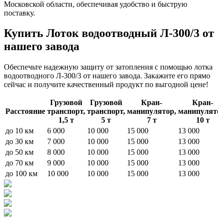
Московской области, обеспечивая удобство и быструю
поставку.
Купить Лоток водоотводный Л-300/3 от
нашего завода
Обеспечьте надежную защиту от затопления с помощью лотка
водоотводного Л-300/3 от нашего завода. Закажите его прямо
сейчас и получите качественный продукт по выгодной цене!
Грузовой
Грузовой
Кран-
Кран-
Расстояние
транспорт,
транспорт,
манипулятор,
манипулят
1,5 т
5 т
7 т
10 т
до 10 км
6 000
10 000
15 000
13 000
до 30 км
7 000
10 000
15 000
13 000
до 50 км
8 000
10 000
15 000
13 000
до 70 км
9 000
10 000
15 000
13 000
до 100 км
10 000
10 000
15 000
13 000