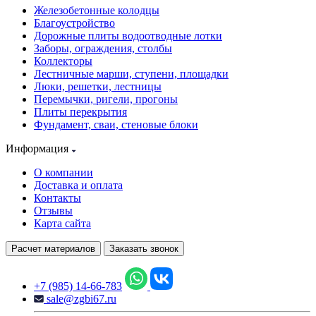
Железобетонные колодцы
Благоустройство
Дорожные плиты водоотводные лотки
Заборы, ограждения, столбы
Коллекторы
Лестничные марши, ступени, площадки
Люки, решетки, лестницы
Перемычки, ригели, прогоны
Плиты перекрытия
Фундамент, сваи, стеновые блоки
Информация
О компании
Доставка и оплата
Контакты
Отзывы
Карта сайта
Расчет материалов
Заказать звонок
+7 (985) 14-66-783
sale@zgbi67.ru