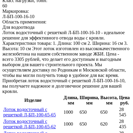
Класс нагрузки, тонн:
60
Маркировка:
Л-БП-100-16-10
Область применения:
Для водоотвода
Лоток водосточный с решеткой Л-БП-100-16-10 - идеальное
решение для эффективного отвода воды с кровли.
Характеристики товара: 1. Длина: 100 см 2. Ширина: 16 см 3.
Высота: 10 см Этот лоток изготовлен из высококачественного
железобетона на нашем собственном заводе ЖБИ. Цена -
всего 3305 рублей, что делает его доступным и выгодным
выбором для вашего строительного проекта. Мы
осуществляем доставку по Родникам и Московской области,
чтобы вы могли получить товар в удобное для вас время.
Приобретая лоток водосточный с решеткой Л-БП-100-16-10,
вы получаете надежное и долговечное решение для вашей
кровли.
Длина,
Ширина,
Высота,
Цена
Изделие
мм
мм
мм
руб.
Лоток водосточный с
28
1000
650
650
решеткой Л-БП-100-65-65
545
Лоток водосточный с
28
1000
650
620
решеткой Л-БП-100-65-62
435