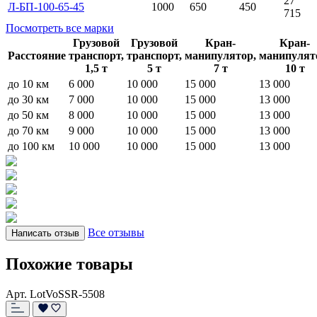
27
Л-БП-100-65-45
1000
650
450
715
Посмотреть все марки
Грузовой
Грузовой
Кран-
Кран-
Расстояние
транспорт,
транспорт,
манипулятор,
манипулят
1,5 т
5 т
7 т
10 т
до 10 км
6 000
10 000
15 000
13 000
до 30 км
7 000
10 000
15 000
13 000
до 50 км
8 000
10 000
15 000
13 000
до 70 км
9 000
10 000
15 000
13 000
до 100 км
10 000
10 000
15 000
13 000
Все отзывы
Написать отзыв
Похожие товары
Арт. LotVoSSR-5508