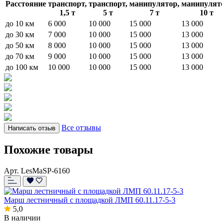
Расстояние
транспорт,
транспорт,
манипулятор,
манипулят
1,5 т
5 т
7 т
10 т
до 10 км
6 000
10 000
15 000
13 000
до 30 км
7 000
10 000
15 000
13 000
до 50 км
8 000
10 000
15 000
13 000
до 70 км
9 000
10 000
15 000
13 000
до 100 км
10 000
10 000
15 000
13 000
Все отзывы
Написать отзыв
Похожие товары
Арт. LesMaSP-6160
Марш лестничный с площадкой ЛМП 60.11.17-5-3
5,0
В наличии