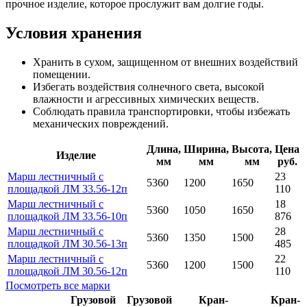
прочное изделие, которое прослужит вам долгие годы.
Условия хранения
Хранить в сухом, защищенном от внешних воздействий
помещении.
Избегать воздействия солнечного света, высокой
влажности и агрессивных химических веществ.
Соблюдать правила транспортировки, чтобы избежать
механических повреждений.
Длина,
Ширина,
Высота,
Цена
Изделие
мм
мм
мм
руб.
Марш лестничный с
23
5360
1200
1650
площадкой ЛМ 33.56-12п
110
Марш лестничный с
18
5360
1050
1650
площадкой ЛМ 33.56-10п
876
Марш лестничный с
28
5360
1350
1500
площадкой ЛМ 30.56-13п
485
Марш лестничный с
22
5360
1200
1500
площадкой ЛМ 30.56-12п
110
Посмотреть все марки
Грузовой
Грузовой
Кран-
Кран-