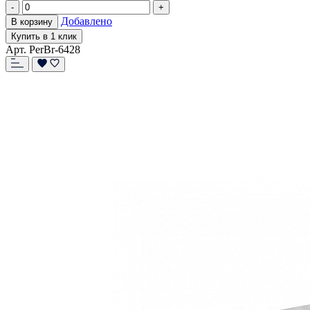
-
+
Добавлено
В корзину
Купить в 1 клик
Арт. PerBr-6428