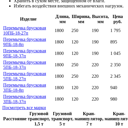
Хранить в сухом месте, защищенном от влаги.
Избегать воздействия внешних механических нагрузок.
Длина,
Ширина,
Высота,
Цена
Изделие
мм
мм
мм
руб.
Перемычка брусковая
1800
250
190
1 795
10ПБ-18-27п
Перемычка брусковая
1800
120
190
895
9ПБ-18-8п
Перемычка брусковая
1800
120
190
1 045
9ПБ-18-37п
Перемычка брусковая
1800
250
220
2 350
5ПБ-18-37п
Перемычка брусковая
1800
250
220
2 345
5ПБ-18-27п
Перемычка брусковая
1800
120
220
940
3ПБ-18-8п
Перемычка брусковая
1800
120
220
980
3ПБ-18-37п
Посмотреть все марки
Грузовой
Грузовой
Кран-
Кран-
Расстояние
транспорт,
транспорт,
манипулятор,
манипулят
1,5 т
5 т
7 т
10 т