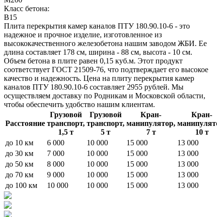
Класс бетона:
B15
Плита перекрытия камер каналов ПТУ 180.90.10-6 - это
надежное и прочное изделие, изготовленное из
высококачественного железобетона нашим заводом ЖБИ. Ее
длина составляет 178 см, ширина - 88 см, высота - 10 см.
Объем бетона в плите равен 0,15 куб.м. Этот продукт
соответствует ГОСТ 21509-76, что подтверждает его высокое
качество и надежность. Цена на плиту перекрытия камер
каналов ПТУ 180.90.10-6 составляет 2955 рублей. Мы
осуществляем доставку по Родникам и Московской области,
чтобы обеспечить удобство нашим клиентам.
Грузовой
Грузовой
Кран-
Кран-
Расстояние
транспорт,
транспорт,
манипулятор,
манипулят
1,5 т
5 т
7 т
10 т
до 10 км
6 000
10 000
15 000
13 000
до 30 км
7 000
10 000
15 000
13 000
до 50 км
8 000
10 000
15 000
13 000
до 70 км
9 000
10 000
15 000
13 000
до 100 км
10 000
10 000
15 000
13 000