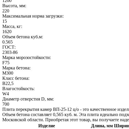
1200
Высота, мм:
220
Максимальная норма загрузки:
15
Масса, кг:
1620
Объем бетона куб.м:
0.565
ГОСТ:
2303-86
Марка морозостойкости:
F75
Марка бетона:
М300
Класс бетона:
В22,5
Влагостойкость:
W4
Диаметр отверстия D, мм:
700
Плита перекрытия камер ВП-25-12 ц/о - это качественное изде
Объем бетона составляет 0,565 куб. м. Эта плита идеально под
Московской области. Приобретая этот товар, вы получаете над
Изделие
Длина, мм
Ширин