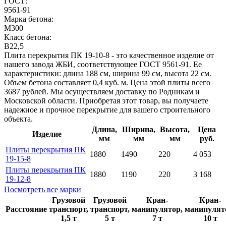
ГОСТ:
9561-91
Марка бетона:
M300
Класс бетона:
B22,5
Плита перекрытия ПК 19-10-8 - это качественное изделие от
нашего завода ЖБИ, соответствующее ГОСТ 9561-91. Ее
характеристики: длина 188 см, ширина 99 см, высота 22 см.
Объем бетона составляет 0,4 куб. м. Цена этой плиты всего
3687 рублей. Мы осуществляем доставку по Родникам и
Московской области. Приобретая этот товар, вы получаете
надежное и прочное перекрытие для вашего строительного
объекта.
Длина,
Ширина,
Высота,
Цена
Изделие
мм
мм
мм
руб.
Плиты перекрытия ПК
1880
1490
220
4 053
19-15-8
Плиты перекрытия ПК
1880
1190
220
3 168
19-12-8
Посмотреть все марки
Грузовой
Грузовой
Кран-
Кран-
Расстояние
транспорт,
транспорт,
манипулятор,
манипулят
1,5 т
5 т
7 т
10 т