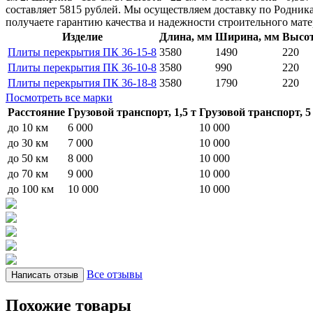
составляет 5815 рублей. Мы осуществляем доставку по Родник
получаете гарантию качества и надежности строительного мате
Изделие
Длина, мм
Ширина, мм
Высот
Плиты перекрытия ПК 36-15-8
3580
1490
220
Плиты перекрытия ПК 36-10-8
3580
990
220
Плиты перекрытия ПК 36-18-8
3580
1790
220
Посмотреть все марки
Расстояние
Грузовой транспорт, 1,5 т
Грузовой транспорт, 5
до 10 км
6 000
10 000
до 30 км
7 000
10 000
до 50 км
8 000
10 000
до 70 км
9 000
10 000
до 100 км
10 000
10 000
Все отзывы
Написать отзыв
Похожие товары