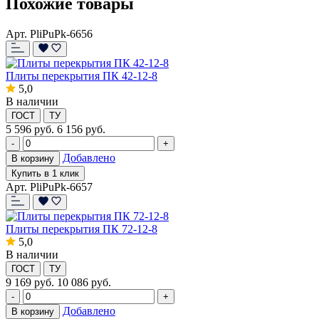
Похожие товары
Арт. PliPuPk-6656
Плиты перекрытия ПК 42-12-8
5,0
В наличии
ГОСТ
ТУ
5 596
руб.
6 156 руб.
-
+
Добавлено
В корзину
Купить в 1 клик
Арт. PliPuPk-6657
Плиты перекрытия ПК 72-12-8
5,0
В наличии
ГОСТ
ТУ
9 169
руб.
10 086 руб.
-
+
Добавлено
В корзину