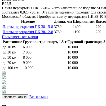
B22,5
Плита перекрытия ПК 38-10-8 - это качественное изделие от н
составляет 0,823 куб. м. Эта плита идеально подходит для ст
Московской области. Приобретая плиту перекрытия ПК 38-10-8 
Изделие
Длина, мм
Ширина, мм
Высот
Плиты перекрытия ПК 38-15-8
3780
1490
220
Плиты перекрытия ПК 38-12-8
3780
1190
220
Посмотреть все марки
Расстояние
Грузовой транспорт, 1,5 т
Грузовой транспорт, 5
до 10 км
6 000
10 000
до 30 км
7 000
10 000
до 50 км
8 000
10 000
до 70 км
9 000
10 000
до 100 км
10 000
10 000
Все отзывы
Написать отзыв