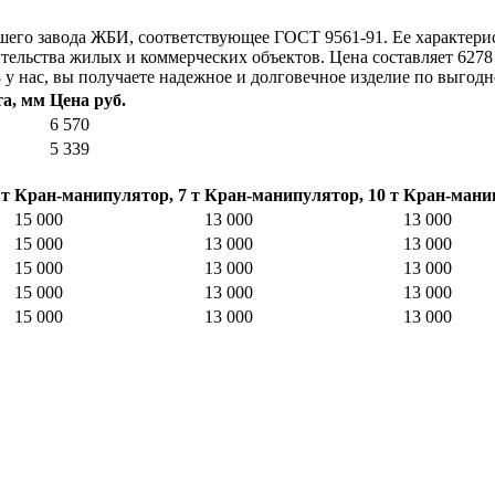
ашего завода ЖБИ, соответствующее ГОСТ 9561-91. Ее характерис
роительства жилых и коммерческих объектов. Цена составляет 62
у нас, вы получаете надежное и долговечное изделие по выгодн
а, мм
Цена руб.
6 570
5 339
 т
Кран-манипулятор, 7 т
Кран-манипулятор, 10 т
Кран-манип
15 000
13 000
13 000
15 000
13 000
13 000
15 000
13 000
13 000
15 000
13 000
13 000
15 000
13 000
13 000