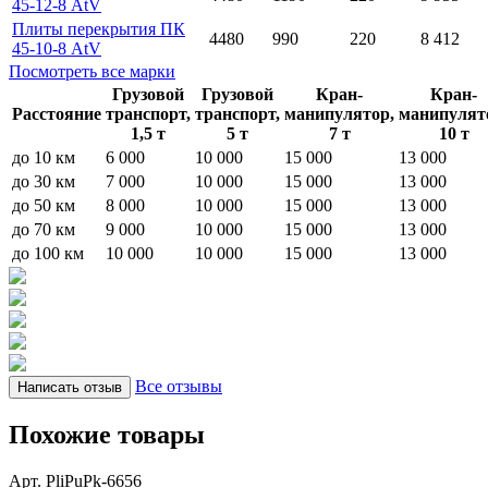
45-12-8 AtV
Плиты перекрытия ПК
4480
990
220
8 412
45-10-8 AtV
Посмотреть все марки
Грузовой
Грузовой
Кран-
Кран-
Расстояние
транспорт,
транспорт,
манипулятор,
манипулят
1,5 т
5 т
7 т
10 т
до 10 км
6 000
10 000
15 000
13 000
до 30 км
7 000
10 000
15 000
13 000
до 50 км
8 000
10 000
15 000
13 000
до 70 км
9 000
10 000
15 000
13 000
до 100 км
10 000
10 000
15 000
13 000
Все отзывы
Написать отзыв
Похожие товары
Арт. PliPuPk-6656