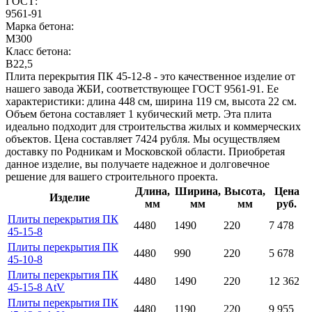
ГОСТ:
9561-91
Марка бетона:
M300
Класс бетона:
B22,5
Плита перекрытия ПК 45-12-8 - это качественное изделие от
нашего завода ЖБИ, соответствующее ГОСТ 9561-91. Ее
характеристики: длина 448 см, ширина 119 см, высота 22 см.
Объем бетона составляет 1 кубический метр. Эта плита
идеально подходит для строительства жилых и коммерческих
объектов. Цена составляет 7424 рубля. Мы осуществляем
доставку по Родникам и Московской области. Приобретая
данное изделие, вы получаете надежное и долговечное
решение для вашего строительного проекта.
Длина,
Ширина,
Высота,
Цена
Изделие
мм
мм
мм
руб.
Плиты перекрытия ПК
4480
1490
220
7 478
45-15-8
Плиты перекрытия ПК
4480
990
220
5 678
45-10-8
Плиты перекрытия ПК
4480
1490
220
12 362
45-15-8 AtV
Плиты перекрытия ПК
4480
1190
220
9 955