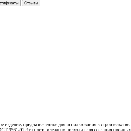
ртификаты
Отзывы
е изделие, предназначенное для использования в строительстве. 
 ГОСТ 9561-91 Эта плита идеально подходит для создания прочны