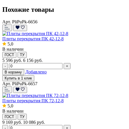
Похожие товары
Арт. PliPuPk-6656
Плиты перекрытия ПК 42-12-8
5,0
В наличии
ГОСТ
ТУ
5 596
руб.
6 156 руб.
-
+
Добавлено
В корзину
Купить в 1 клик
Арт. PliPuPk-6657
Плиты перекрытия ПК 72-12-8
5,0
В наличии
ГОСТ
ТУ
9 169
руб.
10 086 руб.
-
+