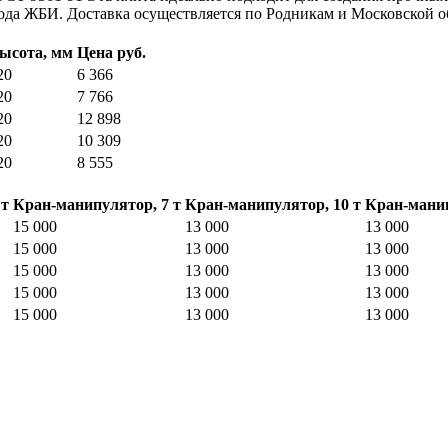
авода ЖБИ. Доставка осуществляется по Родникам и Московской о
ысота, мм
Цена руб.
20
6 366
20
7 766
20
12 898
20
10 309
20
8 555
 т
Кран-манипулятор, 7 т
Кран-манипулятор, 10 т
Кран-манип
15 000
13 000
13 000
15 000
13 000
13 000
15 000
13 000
13 000
15 000
13 000
13 000
15 000
13 000
13 000