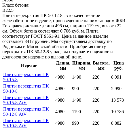
Класс бетона:
B22,5
Плита перекрытия ПК 50-12-8 - это качественное
железобетонное изделие, произведенное нашим заводом ЖБИ.
Ее характеристики: длина 498 см, ширина 119 см, высота 22
см. Объем бетона составляет 0,706 куб. м. Плита
соответствует ГОСТ 9561-91. Цена за данное изделие
составляет 8417 рублей. Мы осуществляем доставку по
Родникам и Московской области. Приобретая плиту
перекрытия ПК 50-12-8 у нас, вы получаете надежное и
долговечное изделие по выгодной цене.
Длина,
Ширина,
Высота,
Цена
Изделие
мм
мм
мм
руб.
Плиты перекрытия ПК
4980
1490
220
8 091
50-15-8
Плиты перекрытия ПК
4980
990
220
5 990
50-10-8
Плиты перекрытия ПК
4980
1490
220
13 578
50-15-8 AtV
Плиты перекрытия ПК
4980
1190
220
10 786
50-12-8 AtV
Плиты перекрытия ПК
4980
990
220
8 882
50-10-8 AtV