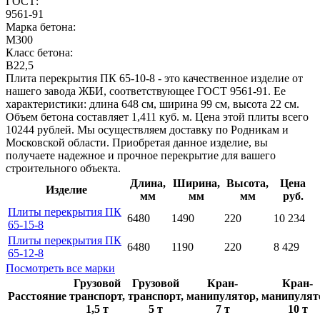
ГОСТ:
9561-91
Марка бетона:
M300
Класс бетона:
B22,5
Плита перекрытия ПК 65-10-8 - это качественное изделие от
нашего завода ЖБИ, соответствующее ГОСТ 9561-91. Ее
характеристики: длина 648 см, ширина 99 см, высота 22 см.
Объем бетона составляет 1,411 куб. м. Цена этой плиты всего
10244 рублей. Мы осуществляем доставку по Родникам и
Московской области. Приобретая данное изделие, вы
получаете надежное и прочное перекрытие для вашего
строительного объекта.
Длина,
Ширина,
Высота,
Цена
Изделие
мм
мм
мм
руб.
Плиты перекрытия ПК
6480
1490
220
10 234
65-15-8
Плиты перекрытия ПК
6480
1190
220
8 429
65-12-8
Посмотреть все марки
Грузовой
Грузовой
Кран-
Кран-
Расстояние
транспорт,
транспорт,
манипулятор,
манипулят
1,5 т
5 т
7 т
10 т