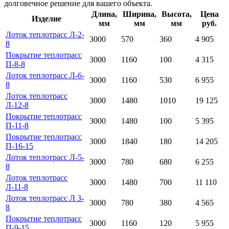
долговечное решение для вашего объекта.
Длина,
Ширина,
Высота,
Цена
Изделие
мм
мм
мм
руб.
Лоток теплотрасс Л-2-
3000
570
360
4 905
8
Покрытие теплотрасс
3000
1160
100
4 315
П-8-8
Лоток теплотрасс Л-6-
3000
1160
530
6 955
8
Лоток теплотрасс
3000
1480
1010
19 125
Л-12-8
Покрытие теплотрасс
3000
1480
100
5 395
П-11-8
Покрытие теплотрасс
3000
1840
180
14 205
П-16-15
Лоток теплотрасс Л-5-
3000
780
680
6 255
8
Лоток теплотрасс
3000
1480
700
11 110
Л-11-8
Лоток теплотрасс Л 3-
3000
780
380
4 565
8
Покрытие теплотрасс
3000
1160
120
5 955
П-9-15