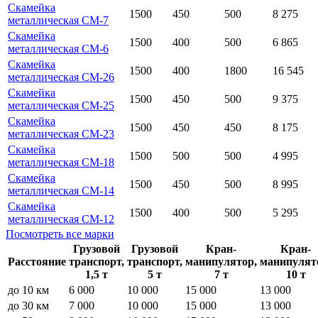
Скамейка
1500
450
500
8 275
металлическая СМ-7
Скамейка
1500
400
500
6 865
металлическая СМ-6
Скамейка
1500
400
1800
16 545
металлическая СМ-26
Скамейка
1500
450
500
9 375
металлическая СМ-25
Скамейка
1500
450
450
8 175
металлическая СМ-23
Скамейка
1500
500
500
4 995
металлическая СМ-18
Скамейка
1500
450
500
8 995
металлическая СМ-14
Скамейка
1500
400
500
5 295
металлическая СМ-12
Посмотреть все марки
Грузовой
Грузовой
Кран-
Кран-
Расстояние
транспорт,
транспорт,
манипулятор,
манипулят
1,5 т
5 т
7 т
10 т
до 10 км
6 000
10 000
15 000
13 000
до 30 км
7 000
10 000
15 000
13 000