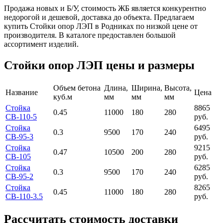
Продажа новых и Б/У, стоимость ЖБ является конкурентно
недорогой и дешевой, доставка до объекта. Предлагаем
купить Стойки опор ЛЭП в Родниках по низкой цене от
производителя. В каталоге предоставлен большой
ассортимент изделий.
Стойки опор ЛЭП цены и размеры
Объем бетона
Длина,
Ширина,
Высота,
Название
Цена
куб.м
мм
мм
мм
Стойка
8865
0.45
11000
180
280
СВ-110-5
руб.
Стойка
6495
0.3
9500
170
240
СВ-95-3
руб.
Стойка
9215
0.47
10500
200
280
СВ-105
руб.
Стойка
6285
0.3
9500
170
240
СВ-95-2
руб.
Стойка
8265
0.45
11000
180
280
СВ-110-3.5
руб.
Рассчитать стоимость доставки