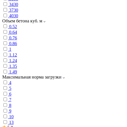
3430
3730
4030
Объем бетона куб. м
0.52
0.64
0.76
0.86
1
1.12
1.24
1.35
1.49
Максимальная норма загрузки
4
5
6
7
8
9
10
13