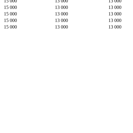
15 000
13 000
13 000
15 000
13 000
13 000
15 000
13 000
13 000
15 000
13 000
13 000
15 000
13 000
13 000